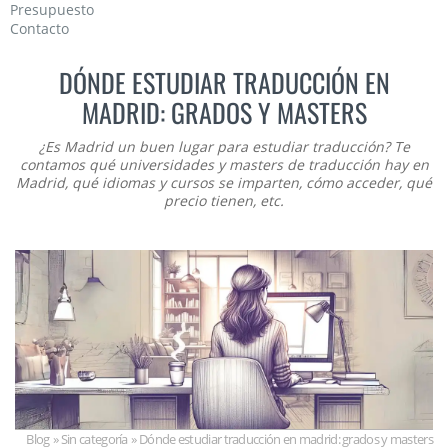
Presupuesto
Contacto
DÓNDE ESTUDIAR TRADUCCIÓN EN
MADRID: GRADOS Y MASTERS
¿Es Madrid un buen lugar para estudiar traducción? Te
contamos qué universidades y masters de traducción hay en
Madrid, qué idiomas y cursos se imparten, cómo acceder, qué
precio tienen, etc.
blog
»
sin categoría
»
dónde estudiar traducción en madrid: grados y masters